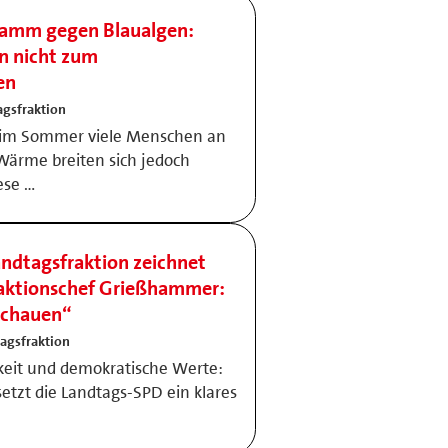
ramm gegen Blaualgen:
n nicht zum
en
gsfraktion
 im Sommer viele Menschen an
Wärme breiten sich jedoch
ese …
dtagsfraktion zeichnet
Fraktionschef Grießhammer:
schauen“
agsfraktion
chkeit und demokratische Werte:
tzt die Landtags-SPD ein klares