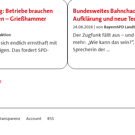
g: Betriebe brauchen
Bundesweites Bahnchaos
zen – Grießhammer
Aufklärung und neue Te
24.06.2026 | von
BayernSPD Landt
Der Zugfunk fällt aus – und
aktion
mehr: „Wie kann das sein?“, 
 sich endlich ernsthaft mit
Sprecherin der …
gen. Das fordert SPD-
e
Transparenz
Account
RSS